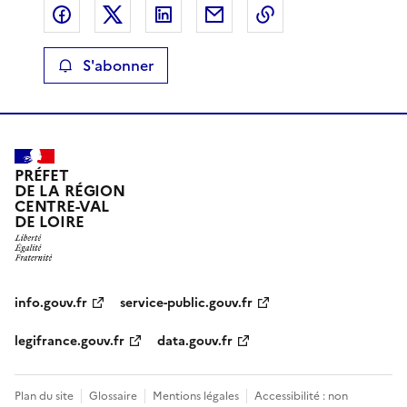
Partager sur Facebook
Partager sur X
Partager sur LinkedIn
Partager par email
Copier le lien de 
S'abonner
PRÉFET
DE LA RÉGION
CENTRE-VAL
DE LOIRE
info.gouv.fr
service-public.gouv.fr
legifrance.gouv.fr
data.gouv.fr
Plan du site
Glossaire
Mentions légales
Accessibilité : non