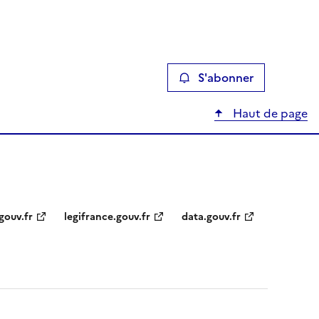
S'abonner
Haut de page
gouv.fr
legifrance.gouv.fr
data.gouv.fr