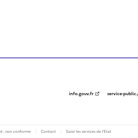
ien de la page dans le presse-papier
info.gouv.fr
service-public.
ité : non conforme
Contact
Saisir les services de l’Etat