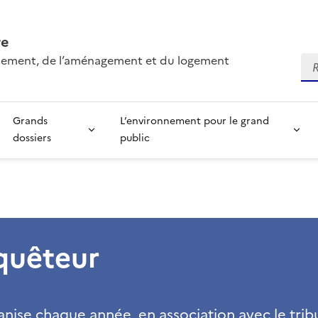
re
onnement, de l’aménagement et du logement
Re
Grands
L’environnement pour le grand
dossiers
public
quêteur
nise chaque année, en association avec le trib