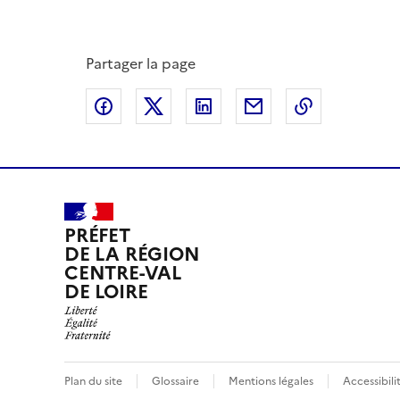
Partager la page
Partager sur Facebook
Partager sur X
Partager sur LinkedIn
Partager par email
Copier le l
PRÉFET
DE LA RÉGION
CENTRE-VAL
DE LOIRE
Plan du site
Glossaire
Mentions légales
Accessibil