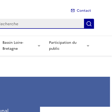
Contact
cherche
Recherch
Bassin Loire-
Participation du
Bretagne
public
unal