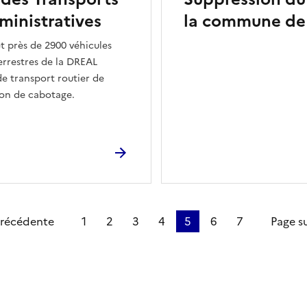
ministratives
la commune de 
t près de 2900 véhicules
errestres de la DREAL
de transport routier de
ion de cabotage.
ge
précédente
1
2
3
4
5
6
7
Page s