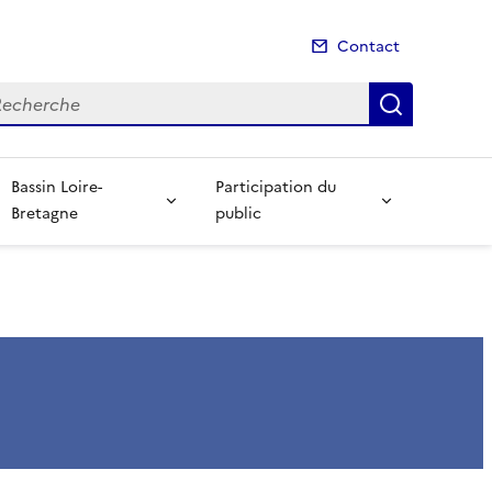
Contact
cherche
Recherch
Bassin Loire-
Participation du
Bretagne
public