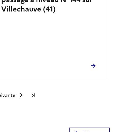
Villechauve (41)
uivante
Dernière page