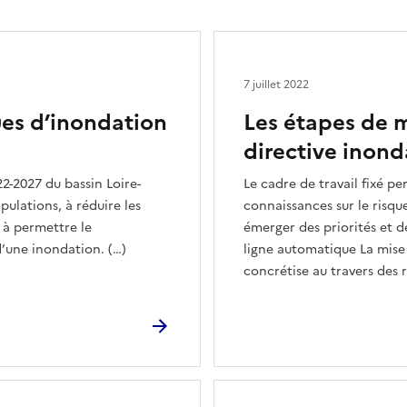
7 juillet 2022
ues d’inondation
Les étapes de m
directive inond
2-2027 du bassin Loire-
Le cadre de travail fixé p
pulations, à réduire les
connaissances sur le risqu
t à permettre le
émerger des priorités et d
d’une inondation. (…)
ligne automatique La mise
concrétise au travers des r