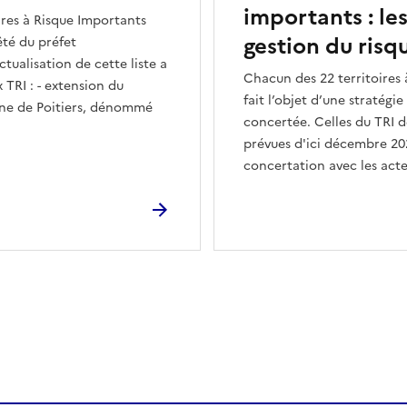
importants : les
oires à Risque Importants
gestion du risq
êté du préfet
tualisation de cette liste a
Chacun des 22 territoires 
TRI : - extension du
fait l’objet d’une stratégi
aine de Poitiers, dénommé
concertée. Celles du TRI d
prévues d'ici décembre 20
concertation avec les acte
ien de la page dans le presse-papier