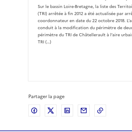
Sur le bassin Loire-Bretagne, la liste des Territ
(TRI) arrêtée à fin 2012 a été actualisée par arr
coordonnateur en date du 22 octobre 2018. L’ac
conduit à la modification du périmètre de deux 
périmètre du TRI de Châtellerault à l’aire urb
TRI (…)
Partager la page
Partager sur Facebook
Partager sur X
Partager sur LinkedIn
Partager par email
Copier le l