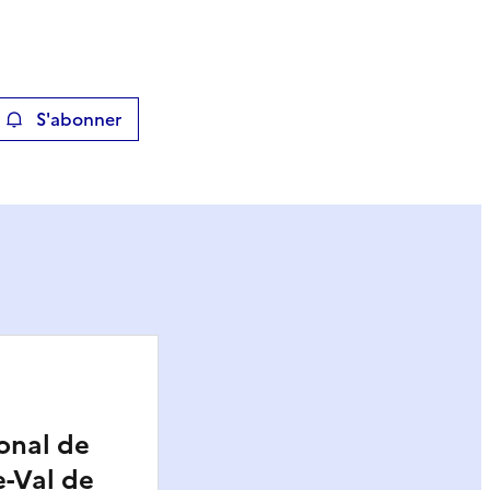
S'abonner
ier
onal de
e-Val de