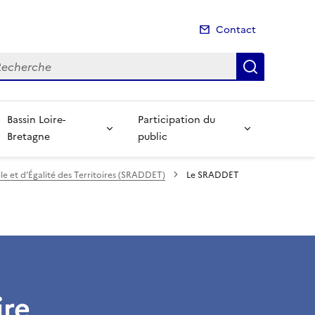
Contact
cherche
Recherch
Bassin Loire-
Participation du
Bretagne
public
et d’Égalité des Territoires (SRADDET)
Le SRADDET
ire