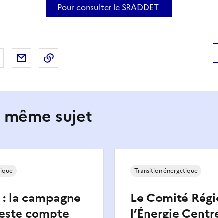
Pour consulter le SRADDET
 Facebook
er sur X
Partager sur LinkedIn
Partager par email
Copier le lien de la page dans le presse-pap
e même sujet
tique
Transition énergétique
» : la campagne
Le Comité Régi
este compte
l’Énergie Centr