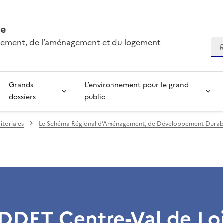
re
onnement, de l’aménagement et du logement
Re
Grands
L’environnement pour le grand
dossiers
public
ritoriales
Le Schéma Régional d’Aménagement, de Développement Durable 
DDET Centre-Val de Lo