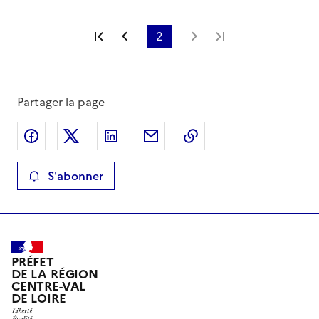
Première page
Page précédente
2
Page suivante
Dernière page
Partager la page
Partager sur Facebook
Partager sur X
Partager sur LinkedIn
Partager par email
Copier le lien de la 
S'abonner
PRÉFET
DE LA RÉGION
CENTRE-VAL
DE LOIRE