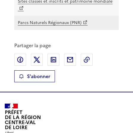
Sites classés et inscrits et patrimoine mondiale
Parcs Naturels Régionaux (PNR)
Partager la page
Partager sur Facebook
Partager sur X
Partager sur LinkedIn
Partager par email
Copier le lien de 
S'abonner
PRÉFET
DE LA RÉGION
CENTRE-VAL
DE LOIRE