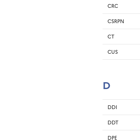
CRC
CSRPN
CT
CUS
D
DDI
DDT
DPE