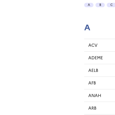
A
B
C
A
ACV
ADEME
AELB
AFB
ANAH
ARB