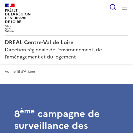
Reche
PRÉFET
DE LA RÉGION
CENTRE-VAL
DE LOIRE
DREAL Centre-Val de Loire
Direction régionale de l’environnement, de
l’aménagement et du logement
Voir le fil d'Ariane
ème
8
campagne de
surveillance des