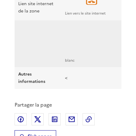
Lien site internet
de la zone
Lien vers le site internet
blanc
Autres
<
informations
Partager la page
Partager sur Facebook
Partager sur X
Partager sur LinkedIn
Partager par email
Copier le lien de 