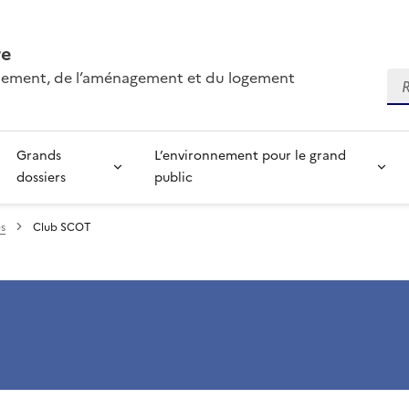
re
onnement, de l’aménagement et du logement
Re
Grands
L’environnement pour le grand
dossiers
public
s
Club SCOT