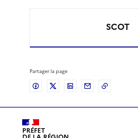
SCOT
Partager la page
Partager sur Facebook
Partager sur X
Partager sur LinkedIn
Partager par email
Copier le l
PRÉFET
DE LA RÉGION