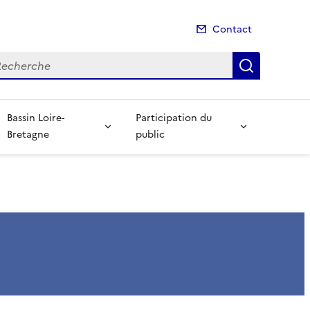
Contact
cherche
Recherch
Bassin Loire-
Participation du
Bretagne
public