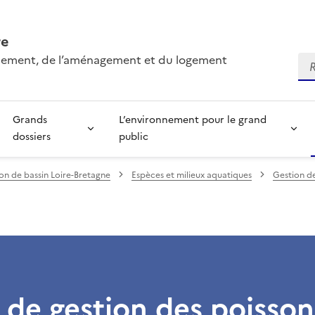
re
onnement, de l’aménagement et du logement
Re
Grands
L’environnement pour le grand
dossiers
public
ion de bassin Loire-Bretagne
Espèces et milieux aquatiques
Gestion de
de gestion des poisson