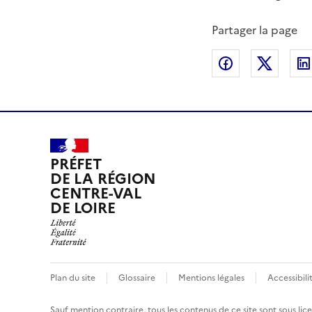
Partager la page
Partager sur
Partag
PRÉFET
DE LA RÉGION
CENTRE-VAL
DE LOIRE
Plan du site
Glossaire
Mentions légales
Accessibil
Sauf mention contraire, tous les contenus de ce site sont sous
lic