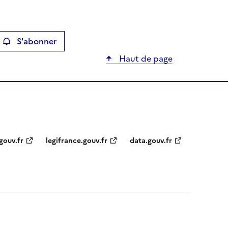
S'abonner
ier
Haut de page
gouv.fr
legifrance.gouv.fr
data.gouv.fr