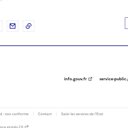
 Facebook
er sur X
Partager sur LinkedIn
Partager par email
Copier le lien de la page dans le presse-pap
info.gouv.fr
service-public.
ité : non conforme
Contact
Saisir les services de l’Etat
ence etalab-2.0