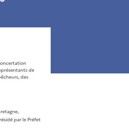
concertation
représentants de
pêcheurs, des
Bretagne,
ésidé par le Préfet