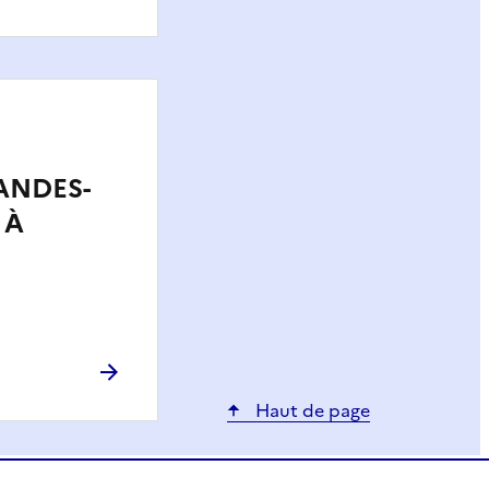
ANDES-
 À
Haut de page