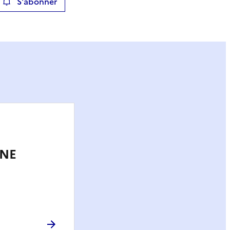
S'abonner
ier
NE