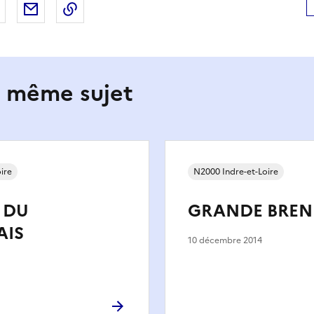
 Facebook
er sur X
Partager sur LinkedIn
Partager par email
Copier le lien de la page dans le presse-pap
e même sujet
ire
N2000 Indre-et-Loire
 DU
GRANDE BREN
AIS
10 décembre 2014