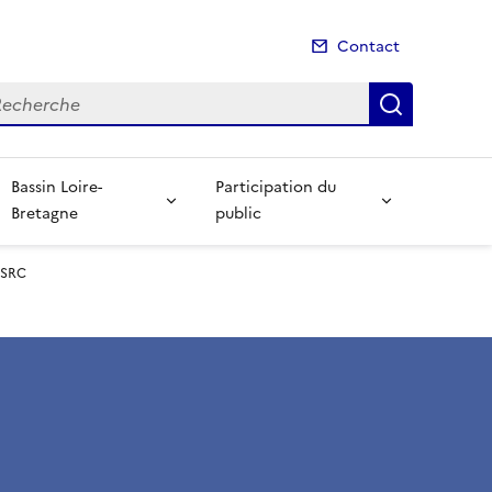
Contact
cherche
Recherch
Bassin Loire-
Participation du
Bretagne
public
u SRC
C