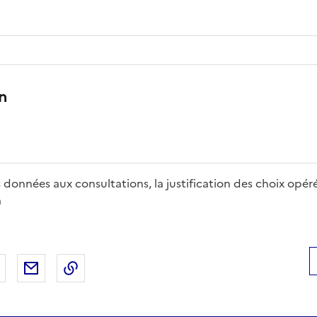
n
 données aux consultations, la justification des choix opéré
a
 Facebook
er sur X
Partager sur LinkedIn
Partager par email
Copier le lien de la page dans le presse-pap