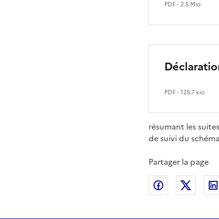
PDF
- 2.5 Mio
Déclaratio
PDF
- 125.7 kio
résumant les suites
de suivi du schém
Partager la page
Partager sur
Partag