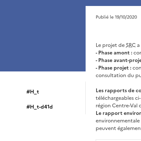
Publié le 19/10/2020
Le projet de
SRC
a 
- Phase amont :
con
- Phase avant-proje
- Phase projet :
con
consultation du pu
Les rapports de c
#H_t
téléchargeables ci-
région Centre-Val 
#H_t-d41d
Le rapport envir
environnementale e
peuvent également 