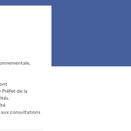
ironnementale,
sont
 Préfet de la
ltés.
ité
 aux consultations