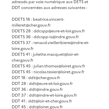
adressés par voie numérique aux DETS et
DDT concernées aux adresses suivantes :
DDETS 18 : beatrice.vincent-
milleret@cher.gouv.fr
DDETS 28 : ddcspp@eure-et-loir.gouv.fr
DDETS 36 : ddcspp-is@indre.gouv.fr
DDETS 37 : renaud.vieilleribiere@indre-et-
loire.gouv.fr
DDETS 41 : juliette.macquet@loir-et-
cher.gouv.fr
DDETS 45 : julian.thomas@loiret.gouv.fr
DDETS 45 : nicolas.texier@loiret.gouv.fr
DDT 18 : ddt@cher.gouv.fr
DDT 28 : ddt@eure-et-loir.gouv.fr
DDT 36 : ddt@indre.gouv.fr
DDT 37 : ddt@indre-et-loire.gouv.fr
DDT 41 : ddt@loir-et-cher.gouv.fr
DDT 45 : ddt@loiret.gouv.fr