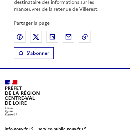
destinataire des informations sur les
manœuvres de la retenue de Villerest.
Partager la page
Partager sur Facebook
Partager sur X
Partager sur LinkedIn
Partager par email
Copier le lien de 
S'abonner
PRÉFET
DE LA RÉGION
CENTRE-VAL
DE LOIRE
info.gouv.fr
service-public.gouv.fr