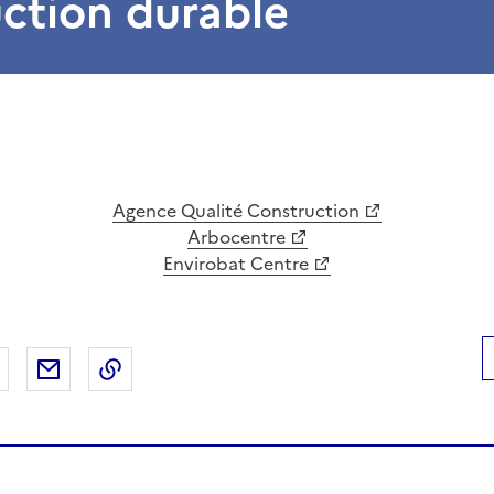
ction durable
Agence Qualité Construction
Arbocentre
Envirobat Centre
 Facebook
er sur X
Partager sur LinkedIn
Partager par email
Copier le lien de la page dans le presse-pap