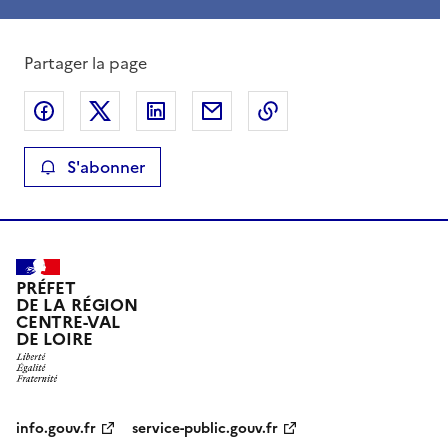
Partager la page
Partager sur Facebook
Partager sur X
Partager sur LinkedIn
Partager par email
Copier le lien de la 
S'abonner
PRÉFET
DE LA RÉGION
CENTRE-VAL
DE LOIRE
info.gouv.fr
service-public.gouv.fr