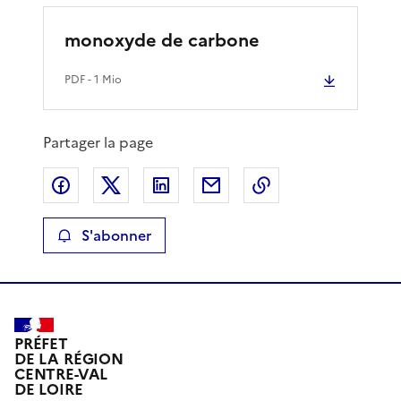
monoxyde de carbone
PDF
- 1 Mio
Partager la page
Partager sur Facebook
Partager sur X
Partager sur LinkedIn
Partager par email
Copier le lien de 
S'abonner
PRÉFET
DE LA RÉGION
CENTRE-VAL
DE LOIRE