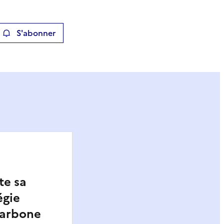
S'abonner
ier
te sa
égie
carbone