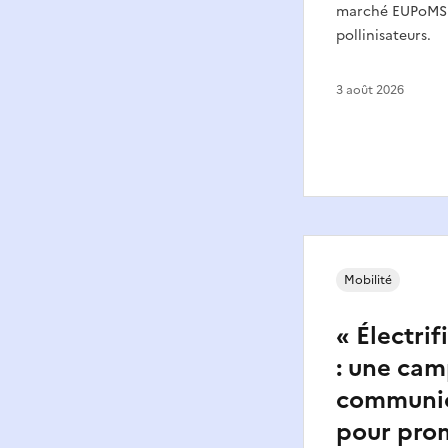
marché EUPoMS à
pollinisateurs.
3 août 2026
Mobilité
« Électrif
: une ca
communic
pour pro