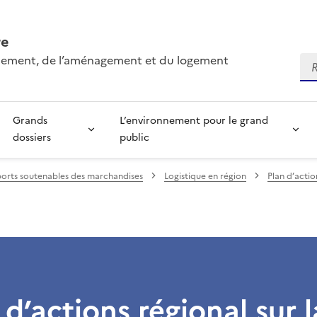
re
onnement, de l’aménagement et du logement
Re
Grands
L’environnement pour le grand
dossiers
public
orts soutenables des marchandises
Logistique en région
Plan d’actio
 d’actions régional sur l