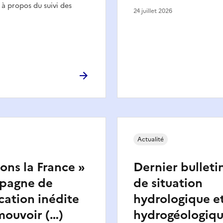
 propos du suivi des
24 juillet 2026
Actualité
ions la France »
Dernier bulleti
mpagne de
de situation
ation inédite
hydrologique e
mouvoir (…)
hydrogéologiq