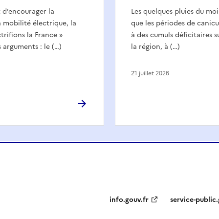
d’encourager la
Les quelques pluies du mois
a mobilité électrique, la
que les périodes de canicu
rifions la France »
à des cumuls déficitaires 
s arguments : le (…)
la région, à (…)
21 juillet 2026
info.gouv.fr
service-public.