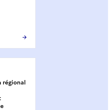
n régional
t
ue