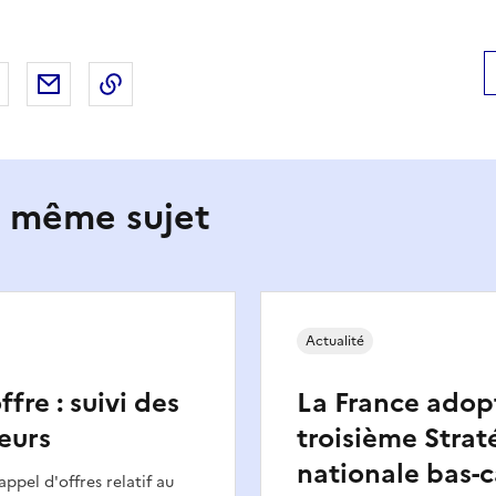
 Facebook
er sur X
Partager sur LinkedIn
Partager par email
Copier le lien de la page dans le presse-pap
e même sujet
Actualité
fre : suivi des
La France adop
teurs
troisième Strat
nationale bas-
appel d'offres relatif au