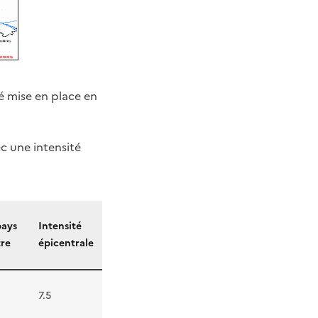
é mise en place en
ec une intensité
pays
Intensité
tre
épicentrale
7.5