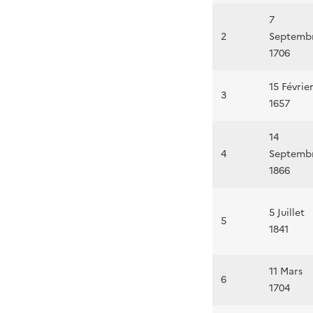
7
2
Septemb
1706
15 Févrie
3
1657
14
4
Septemb
1866
5 Juillet
5
1841
11 Mars
6
1704