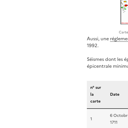
Carte
Aussi, une
réglemen
1992.
Séismes dont les ép
épicentrale minim
n° sur
la
Date
carte
6 Octobr
1
1711