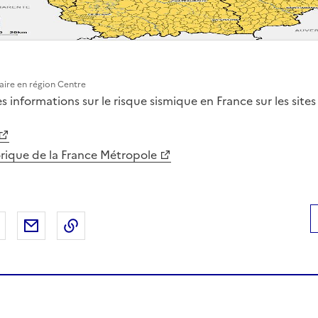
ire en région Centre
s informations sur le risque sismique en France sur les sites 
orique de la France Métropole
 Facebook
er sur X
Partager sur LinkedIn
Partager par email
Copier le lien de la page dans le presse-pap