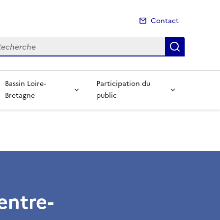
Contact
cherche
Recherch
Bassin Loire-
Participation du
Bretagne
public
entre-