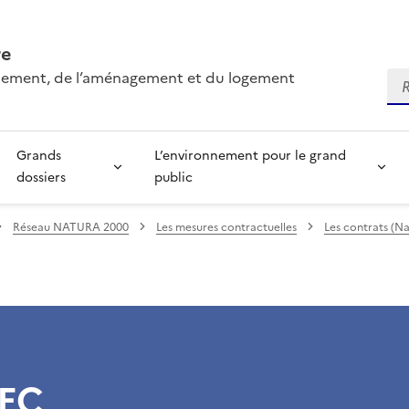
re
onnement, de l’aménagement et du logement
Re
Grands
L’environnement pour le grand
dossiers
public
Réseau NATURA 2000
Les mesures contractuelles
Les contrats (N
EC