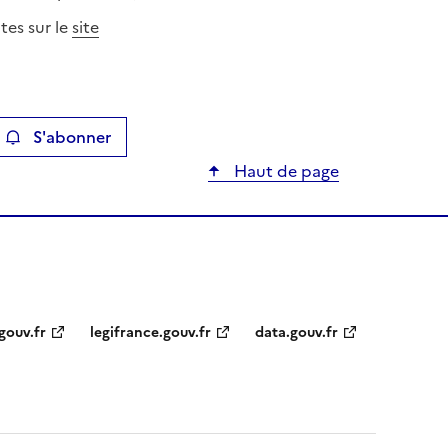
tes sur le
site
S'abonner
ier
Haut de page
gouv.fr
legifrance.gouv.fr
data.gouv.fr