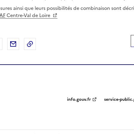
ures ainsi que leurs possibilités de combinaison sont décri
AF
Centre-Val de Loire
 Facebook
er sur X
Partager sur LinkedIn
Partager par email
Copier le lien de la page dans le presse-pap
info.gouv.fr
service-public.