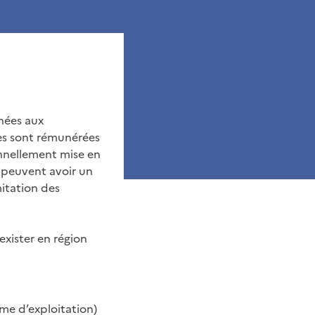
nées aux
les sont rémunérées
onnellement mise en
t peuvent avoir un
mitation des
exister en région
me d’exploitation)