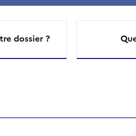
re dossier ?
Que
ien de la page dans le presse-papier