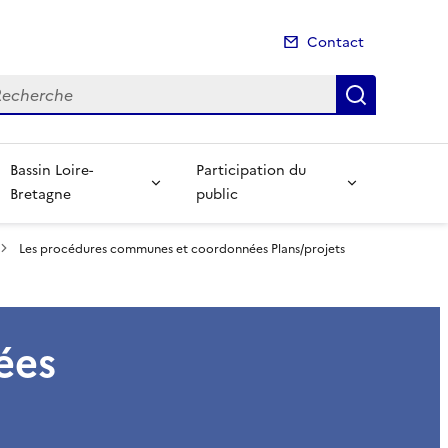
Contact
cherche
Recherch
Bassin Loire-
Participation du
Bretagne
public
Les procédures communes et coordonnées Plans/projets
ées