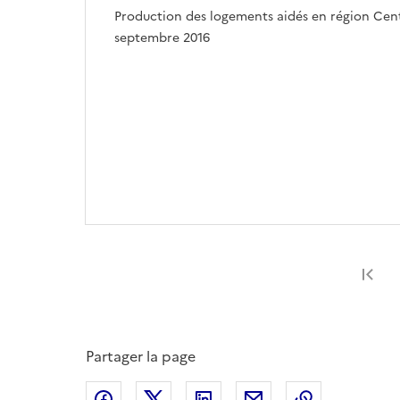
Production des logements aidés en région Centr
septembre 2016
Pr
Partager la page
Partager sur Facebook
Partager sur X
Partager sur LinkedIn
Partager par email
Copier le l