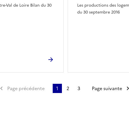
e-Val de Loire Bilan du 30
Les productions des logeme
du 30 septembre 2016
emière page
Page précédente
1
2
3
Page suivante
ien de la page dans le presse-papier