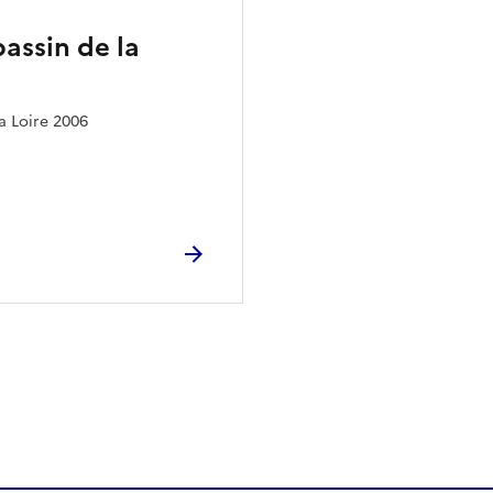
assin de la
a Loire 2006
ien de la page dans le presse-papier