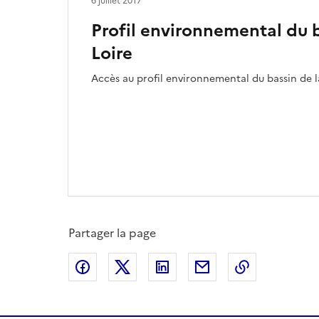
6 juillet 2017
Profil environnemental du b
Loire
Accès au profil environnemental du bassin de l
Partager la page
Partager sur Facebook
Partager sur X
Partager sur LinkedIn
Partager par email
Copier le l