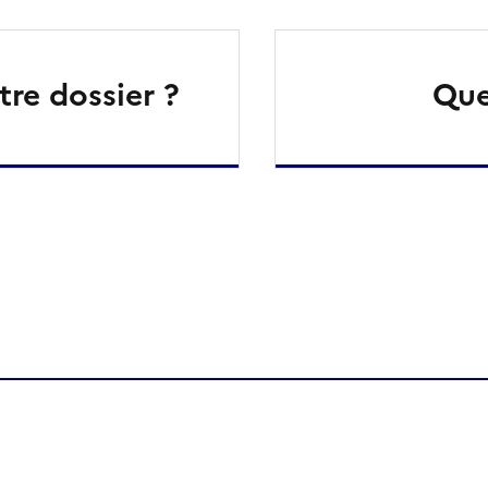
re dossier ?
Que
ien de la page dans le presse-papier