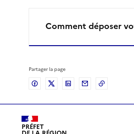
Comment déposer vot
Partager la page
Partager sur Facebook
Partager sur X
Partager sur LinkedIn
Partager par email
Copier le l
PRÉFET
DE LA RÉGION