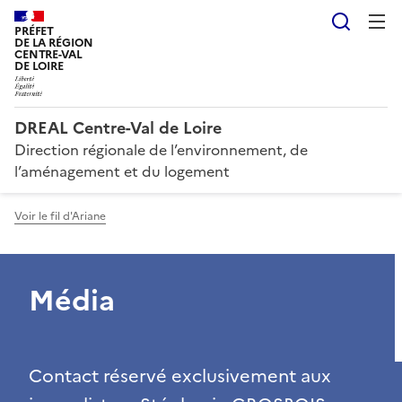
Reche
PRÉFET
DE LA RÉGION
CENTRE-VAL
DE LOIRE
DREAL Centre-Val de Loire
Direction régionale de l’environnement, de
l’aménagement et du logement
Voir le fil d'Ariane
Média
Contact réservé exclusivement aux