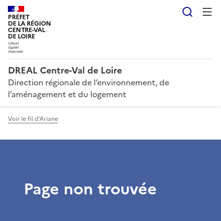
Reche
PRÉFET
DE LA RÉGION
CENTRE-VAL
DE LOIRE
DREAL Centre-Val de Loire
Direction régionale de l’environnement, de
l’aménagement et du logement
Voir le fil d'Ariane
Page non trouvée