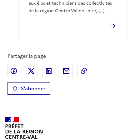
aux élus et techniciens des collectivités
de la région Centre-Val de Loire, (…)
Partager la page
Partager sur Facebook
Partager sur X
Partager sur LinkedIn
Partager par email
Copier le lien de la 
S'abonner
PRÉFET
DE LA RÉGION
CENTRE-VAL