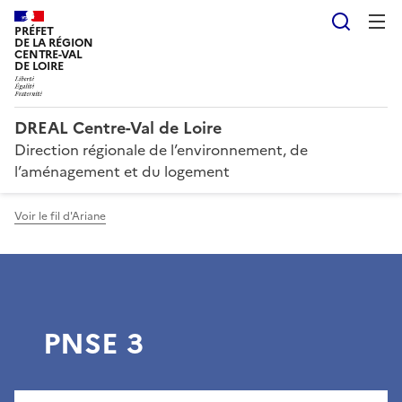
Reche
PRÉFET
DE LA RÉGION
CENTRE-VAL
DE LOIRE
DREAL Centre-Val de Loire
Direction régionale de l’environnement, de
l’aménagement et du logement
Voir le fil d'Ariane
PNSE 3