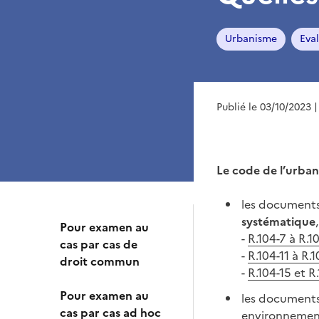
Urbanisme
Eva
Publié le 03/10/2023
|
Le code de l’urban
les document
systématique
Pour examen au
-
R.104-7 à R.1
cas par cas de
-
R.104-11 à R.
droit commun
-
R.104-15 et R
Pour examen au
les documents 
cas par cas ad hoc
environnement