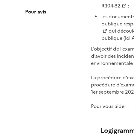
R.104-32
;
Pour avis
les documents
publique resp
qui découle
publique (loi
L’objectif de l’ex
d’avoir des inciden
environnementale 
La procédure d’exa
procédure d’examen
1er septembre 202
Pour vous aider :
Logigramm