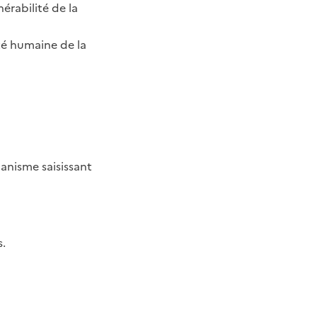
nérabilité de la
té humaine de la
banisme saisissant
s.