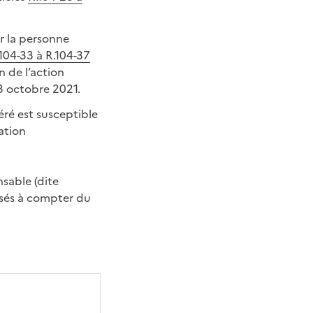
r la personne
104-33 à R.104-37
n de l’action
3 octobre 2021.
éré est susceptible
ation
sable (dite
osés à compter du