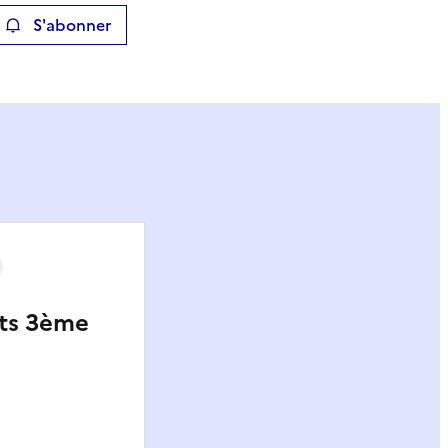
S'abonner
ier
its 3ème