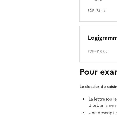
PDF
- 73 kio
Logigramm
PDF
- 91.6 kio
Pour exa
Le dossier de sai
La lettre (ou 
d’urbanisme sa
Une descripti