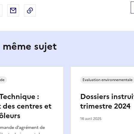
 Facebook
er sur X
Partager sur LinkedIn
Partager par email
Copier le lien de la page dans le presse-pap
e même sujet
nde
Evaluation environnementale
Technique :
Dossiers instru
des centres et
trimestre 2024
ôleurs
16 avril 2025
emande d’agrément de