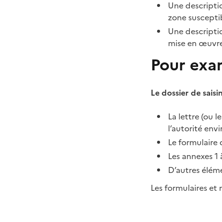
Une descriptio
zone suscepti
Une descriptio
mise en œuvr
Pour exa
Le dossier de sai
La lettre (ou 
l’autorité env
Le formulaire
Les annexes 1 à
D’autres éléme
Les formulaires et 