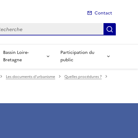
Contact
cherche
Recherch
Bassin Loire-
Participation du
Bretagne
public
Les documents d’urbanisme
Quelles procédures ?