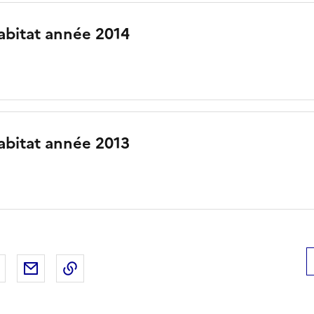
abitat année 2014
abitat année 2013
 Facebook
er sur X
Partager sur LinkedIn
Partager par email
Copier le lien de la page dans le presse-pap