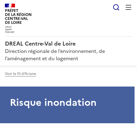
Reche
PRÉFET
DE LA RÉGION
CENTRE-VAL
DE LOIRE
DREAL Centre-Val de Loire
Direction régionale de l’environnement, de
l’aménagement et du logement
Voir le fil d'Ariane
Risque inondation