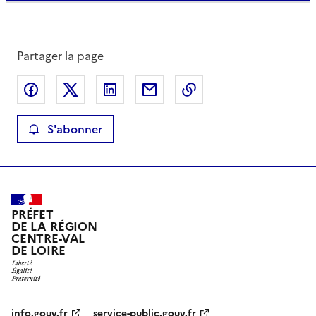
Partager la page
Partager sur Facebook
Partager sur X
Partager sur LinkedIn
Partager par email
Copier le lien de la 
S'abonner
PRÉFET
DE LA RÉGION
CENTRE-VAL
DE LOIRE
info.gouv.fr
service-public.gouv.fr