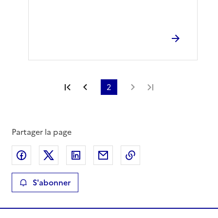
Première page
Page précédente
2
Page suivante
Dernière page
Partager la page
Partager sur Facebook
Partager sur X
Partager sur LinkedIn
Partager par email
Copier le lien de la 
S'abonner