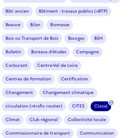
Bâti ancien
Bâtiment - travaux publics (=BTP)
Beauce
Bilan
Biomasse
Bois ou Transport de Bois
Bourges
BSH
Bulletin
Bureaux d’études
Campagne
Carburant
Centre-Val de Loire
Centres de formation
Certification
Changement
Changement climatique
circulation (=trafic routier)
CITES
Classé
(
f
Climat
Club régional
Collectivité locale
i
l
Commissionnaire de transport
Communication