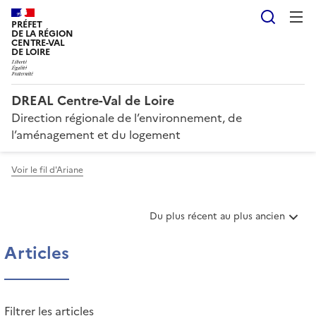
Reche
PRÉFET
DE LA RÉGION
CENTRE-VAL
DE LOIRE
DREAL Centre-Val de Loire
Direction régionale de l’environnement, de
l’aménagement et du logement
Voir le fil d'Ariane
T
Du plus récent au plus ancien
r
i
Articles
e
r
l
e
Filtrer les articles
s