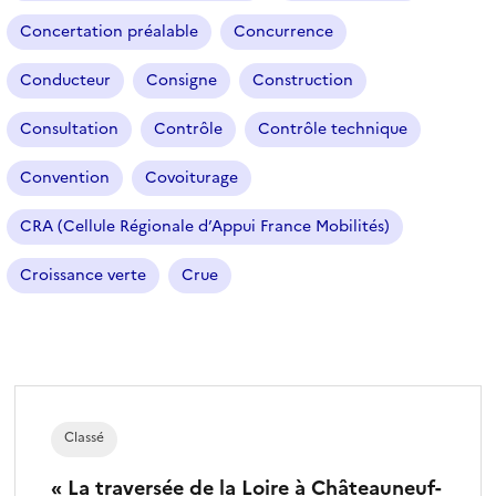
t
r
Concertation préalable
Concurrence
e
Conducteur
Consigne
Construction
s
é
Consultation
Contrôle
Contrôle technique
l
e
Convention
Covoiturage
c
t
CRA (Cellule Régionale d’Appui France Mobilités)
i
o
Croissance verte
Crue
n
n
é
)
Classé
« La traversée de la Loire à Châteauneuf-