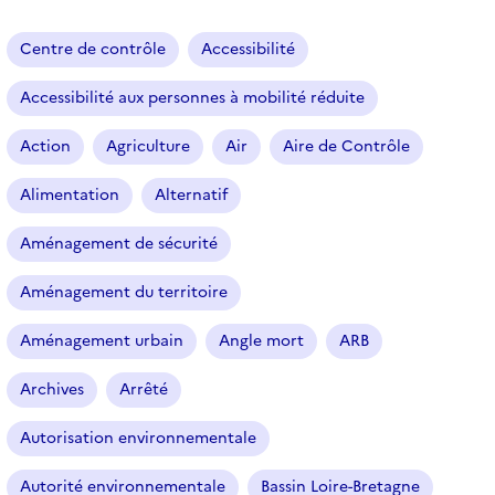
a
r
Centre de contrôle
Accessibilité
t
i
Accessibilité aux personnes à mobilité réduite
c
l
Action
Agriculture
Air
Aire de Contrôle
e
s
Alimentation
Alternatif
Aménagement de sécurité
Aménagement du territoire
Aménagement urbain
Angle mort
ARB
Archives
Arrêté
Autorisation environnementale
Autorité environnementale
Bassin Loire-Bretagne