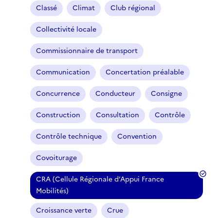
Classé
Climat
Club régional
Collectivité locale
Commissionnaire de transport
Communication
Concertation préalable
Concurrence
Conducteur
Consigne
Construction
Consultation
Contrôle
Contrôle technique
Convention
Covoiturage
CRA (Cellule Régionale d’Appui France
(
Mobilités)
f
Croissance verte
Crue
i