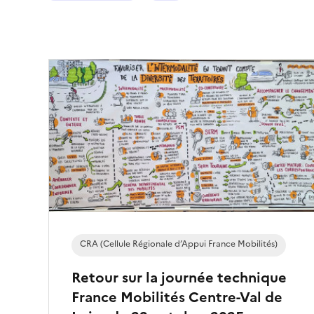
l
t
r
e
s
é
l
e
c
t
i
o
n
n
CRA (Cellule Régionale d’Appui France Mobilités)
é
)
Retour sur la journée technique
France Mobilités Centre-Val de