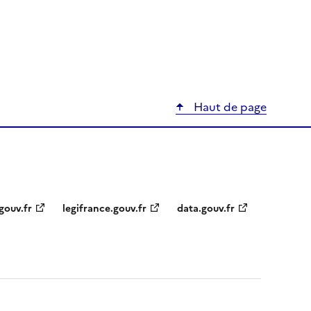
Haut de page
gouv.fr
legifrance.gouv.fr
data.gouv.fr