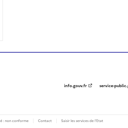
info.gouv.fr
service-public.
ité : non conforme
Contact
Saisir les services de l’Etat