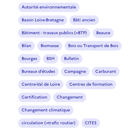
Autorité environnementale
Bassin Loire-Bretagne
Bâti ancien
Bâtiment - travaux publics (=BTP)
Beauce
Bilan
Biomasse
Bois ou Transport de Bois
Bourges
BSH
Bulletin
Bureaux d’études
Campagne
Carburant
Centre-Val de Loire
Centres de formation
Certification
Changement
Changement climatique
circulation (=trafic routier)
CITES