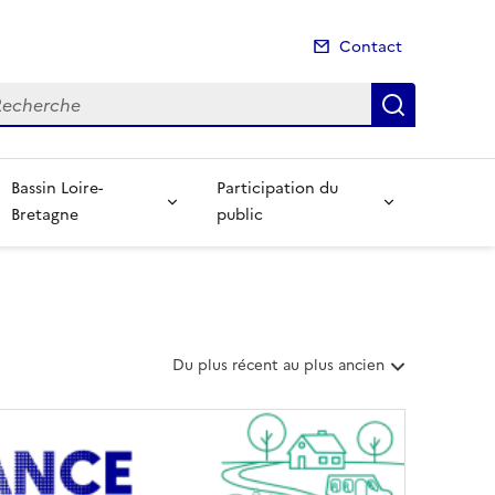
Contact
cherche
Recherch
Bassin Loire-
Participation du
Bretagne
public
T
Du plus récent au plus ancien
r
i
e
r
l