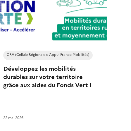
e
s
a
r
t
i
c
l
e
s
CRA (Cellule Régionale d’Appui France Mobilités)
Développez les mobilités
durables sur votre territoire
grâce aux aides du Fonds Vert !
22 mai 2026