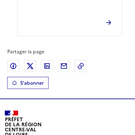
Partager la page
Partager sur Facebook
Partager sur X
Partager sur LinkedIn
Partager par email
Copier le lien de la 
S'abonner
PRÉFET
DE LA RÉGION
CENTRE-VAL
DE LOIRE