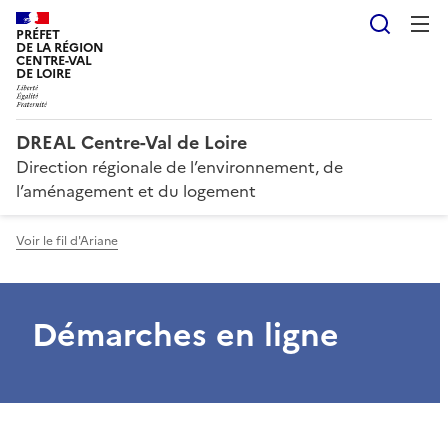
Reche
PRÉFET
DE LA RÉGION
CENTRE-VAL
DE LOIRE
DREAL Centre-Val de Loire
Direction régionale de l’environnement, de
l’aménagement et du logement
Voir le fil d'Ariane
Démarches en ligne