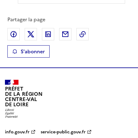
Partager la page
Partager sur Facebook
Partager sur X
Partager sur LinkedIn
Partager par email
Copier le lien de la 
S'abonner
PRÉFET
DE LA RÉGION
CENTRE-VAL
DE LOIRE
info.gouv.fr
service-public.gouv.fr