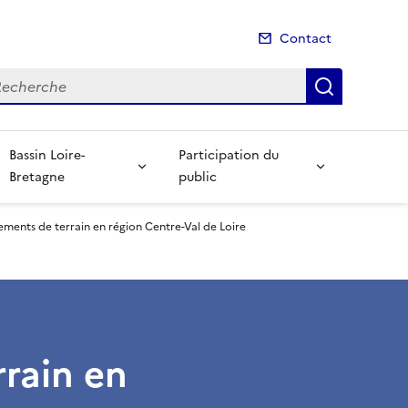
Contact
cherche
Recherch
Bassin Loire-
Participation du
Bretagne
public
ements de terrain en région Centre-Val de Loire
rain en