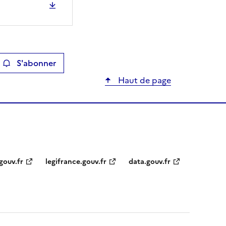
S'abonner
ier
Haut de page
gouv.fr
legifrance.gouv.fr
data.gouv.fr