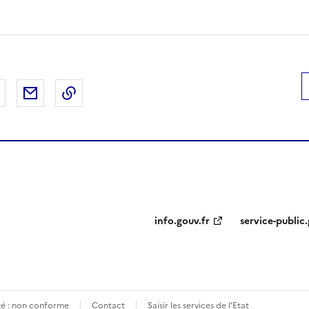
 Facebook
er sur X
Partager sur LinkedIn
Partager par email
Copier le lien de la page dans le presse-pap
info.gouv.fr
service-public.
ité : non conforme
Contact
Saisir les services de l’Etat