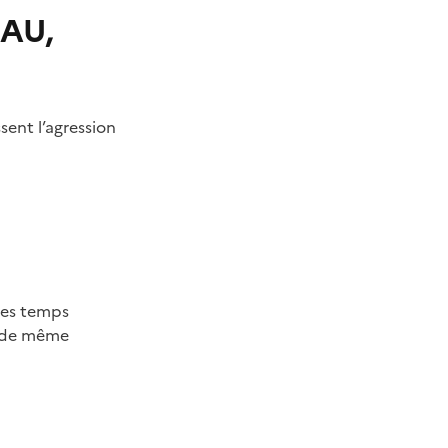
AU,
ssent l’agression
 des temps
s, de même