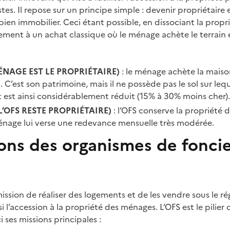
s. Il repose sur un principe simple : devenir propriétaire 
ien immobilier. Ceci étant possible, en dissociant la propri
rement à un achat classique où le ménage achète le terrain e
MÉNAGE EST LE PROPRIÉTAIRE)
: le ménage achète la mais
 C’est son patrimoine, mais il ne possède pas le sol sur leque
t est ainsi considérablement réduit (15% à 30% moins cher)
L’OFS RESTE PROPRIÉTAIRE)
: l’OFS conserve la propriété d
énage lui verse une redevance mensuelle très modérée.
ions des organismes de fonci
ission de réaliser des logements et de les vendre sous le r
si l’accession à la propriété des ménages. L’OFS est le pilier 
i ses missions principales :