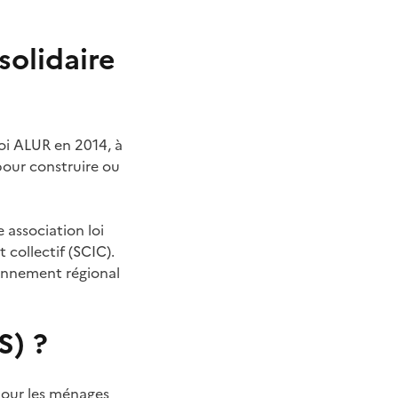
solidaire
loi ALUR en 2014, à
 pour construire ou
e association loi
 collectif (SCIC).
onnement régional
S) ?
 pour les ménages