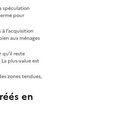
la spéculation
 terme pour
s à l’acquisition
e bien aux ménages
r qu’il reste
 La plus-value est
 des zones tendues,
gréés en