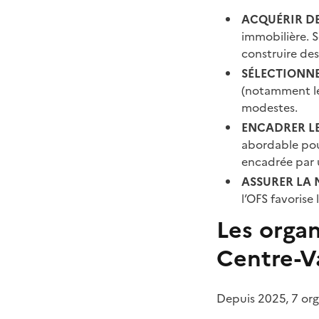
ACQUÉRIR DE
immobilière. S
construire des
SÉLECTIONN
(notamment leu
modestes.
ENCADRER LE
abordable pour
encadrée par u
ASSURER LA 
l’OFS favorise 
Les organ
Centre-Va
Depuis 2025, 7 org