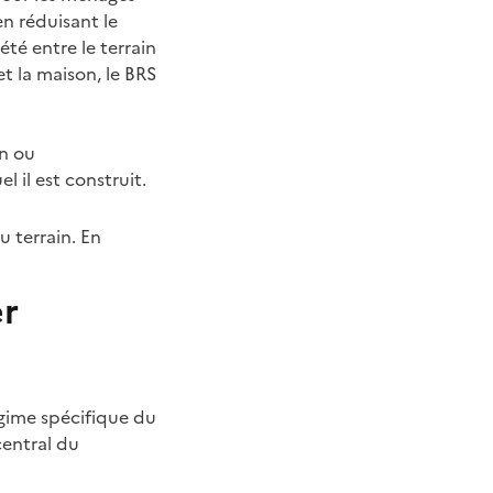
en réduisant le
été entre le terrain
t la maison, le BRS
on ou
l il est construit.
.
u terrain. En
er
égime spécifique du
central du