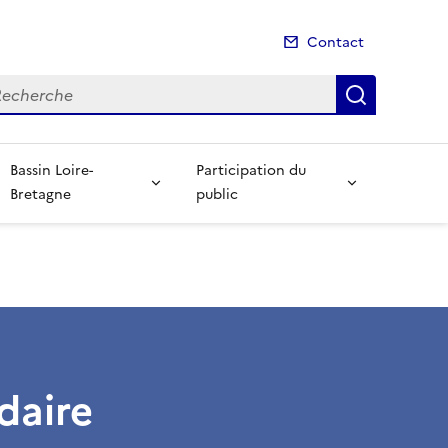
Contact
cherche
Recherch
Bassin Loire-
Participation du
Bretagne
public
daire