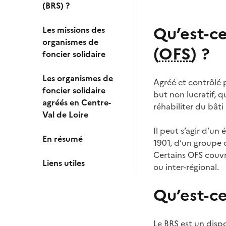
(BRS) ?
Qu’est-ce
Les missions des
organismes de
(
OFS
) ?
foncier solidaire
Les organismes de
Agréé et contrôlé p
foncier solidaire
but non lucratif, q
agréés en Centre-
réhabiliter du bât
Val de Loire
Il peut s’agir d’un 
En résumé
1901, d’un groupe d
Certains OFS couv
Liens utiles
ou inter-régional.
Qu’est-ce
Le BRS est un dispo