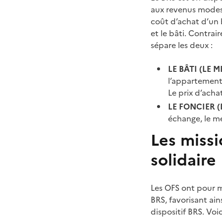
aux revenus modeste
coût d’achat d’un b
et le bâti. Contrai
sépare les deux :
LE BÂTI (LE 
l’appartement.
Le prix d’acha
LE FONCIER (
échange, le m
Les miss
solidaire
Les OFS ont pour m
BRS, favorisant ain
dispositif BRS. Voic