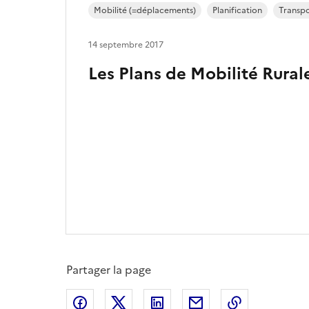
Mobilité (=déplacements)
Planification
Transpo
14 septembre 2017
Les Plans de Mobilité Rural
Partager la page
Partager sur Facebook
Partager sur X
Partager sur LinkedIn
Partager par email
Copier le l