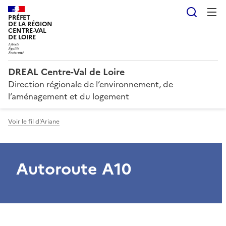
Reche
PRÉFET
DE LA RÉGION
CENTRE-VAL
DE LOIRE
DREAL Centre-Val de Loire
Direction régionale de l’environnement, de
l’aménagement et du logement
Voir le fil d'Ariane
Autoroute A10