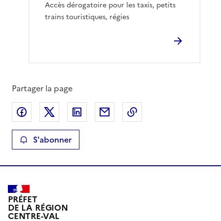
Accès dérogatoire pour les taxis, petits
trains touristiques, régies
Partager la page
Partager sur Facebook
Partager sur X
Partager sur LinkedIn
Partager par email
Copier le lien de la 
S'abonner
PRÉFET
DE LA RÉGION
CENTRE-VAL