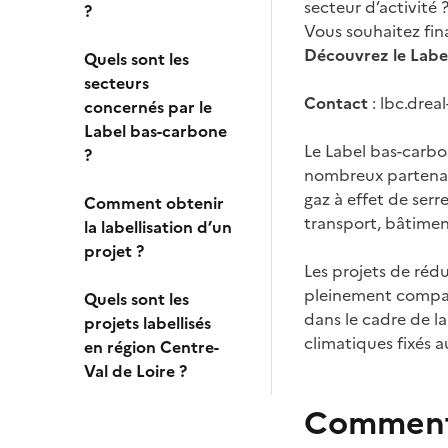
secteur d’activité 
?
Vous souhaitez fin
Découvrez le Labe
Quels sont les
secteurs
Contact
: lbc.dre
concernés par le
Label bas-carbone
Le Label bas-carbon
?
nombreux partenair
gaz à effet de serr
Comment obtenir
transport, bâtimen
la labellisation d’un
projet ?
Les projets de réd
pleinement compati
Quels sont les
dans le cadre de la
projets labellisés
climatiques fixés a
en région Centre-
Val de Loire ?
Comment 