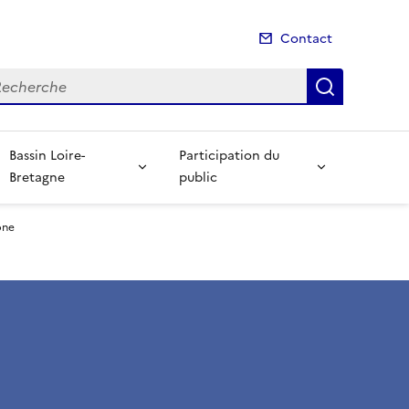
Contact
cherche
Recherch
Bassin Loire-
Participation du
Bretagne
public
one