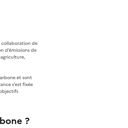
a collaboration de
on d’émissions de
agriculture,
carbone et sont
ance s’est fixée
objectifs
rbone ?