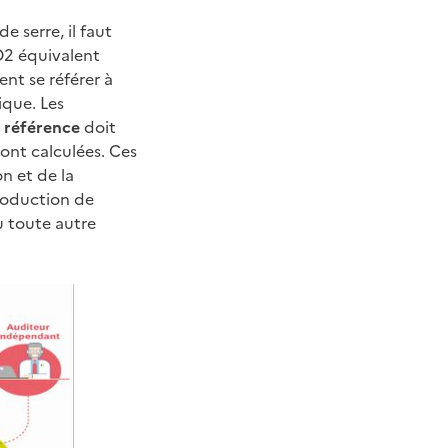
e serre, il faut
O2 équivalent
ent se référer à
ique. Les
 référence
doit
sont calculées. Ces
on et de la
troduction de
 toute autre