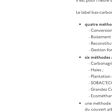
Il est pour l’heure
Le label bas-carbon
quatre méthod
Conversion d
-
Boisement 
-
Reconstitut
-
Gestion for
-
six méthodes a
Carbonagri 
-
Haies ;
-
Plantation 
-
SOBAC’ECO 
-
Grandes Cu
-
Ecométhane 
-
une méthode
du couvert arb