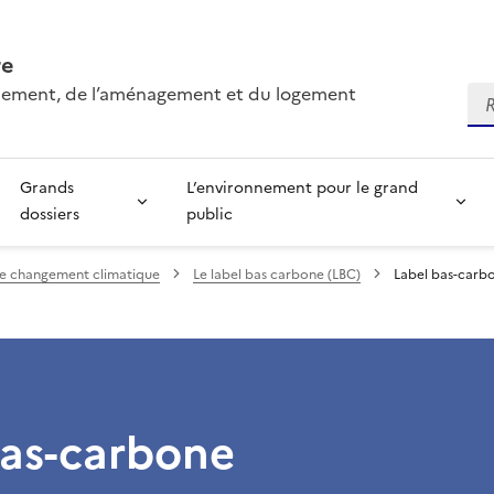
re
onnement, de l’aménagement et du logement
Re
Grands
L’environnement pour le grand
dossiers
public
le changement climatique
Le label bas carbone (LBC)
Label bas-carb
bas-carbone