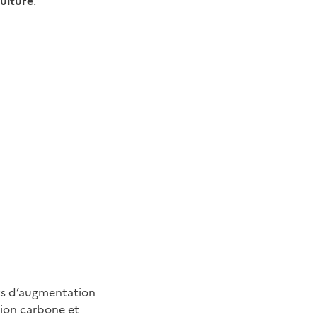
culture
.
ets d’augmentation
tion carbone et