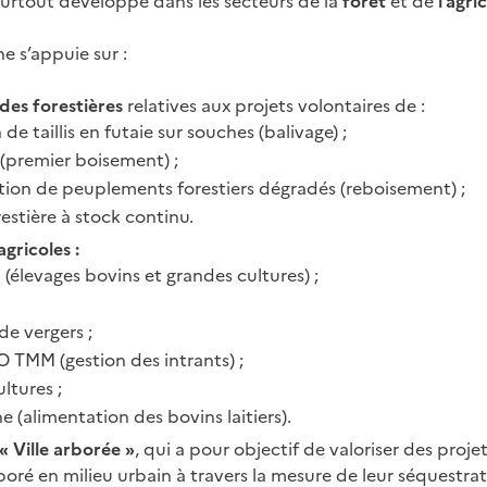
 surtout développé dans les secteurs de la
forêt
et de
l’agri
e s’appuie sur :
es forestières
relatives aux projets volontaires de :
e taillis en futaie sur souches (balivage) ;
(premier boisement) ;
ion de peuplements forestiers dégradés (reboisement) ;
estière à stock continu.
gricoles :
(élevages bovins et grandes cultures) ;
de vergers ;
TMM (gestion des intrants) ;
ltures ;
(alimentation des bovins laitiers).
« Ville arborée »
, qui a pour objectif de valoriser des proj
oré en milieu urbain à travers la mesure de leur séquestra