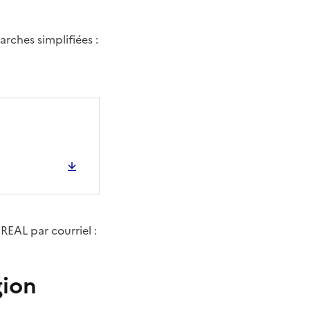
rches simplifiées :
:
REAL par courriel :
gion