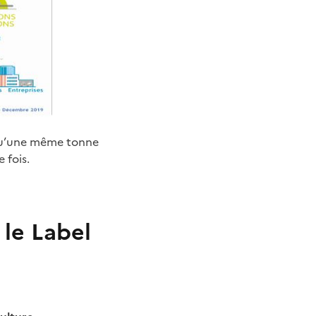
r qu’une même tonne
 fois.
 le Label