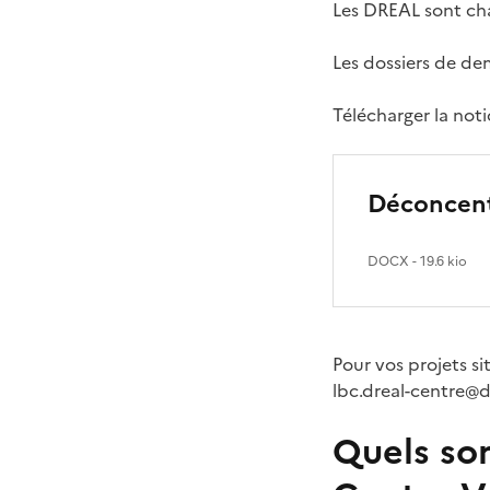
Les DREAL sont char
Les dossiers de de
Télécharger la not
Déconcentr
DOCX
- 19.6 kio
Pour vos projets si
lbc.dreal-centre@
Quels son