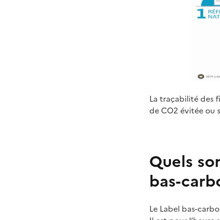
La traçabilité des
de CO2 évitée ou sé
Quels son
bas-carb
Le Label bas-carbo