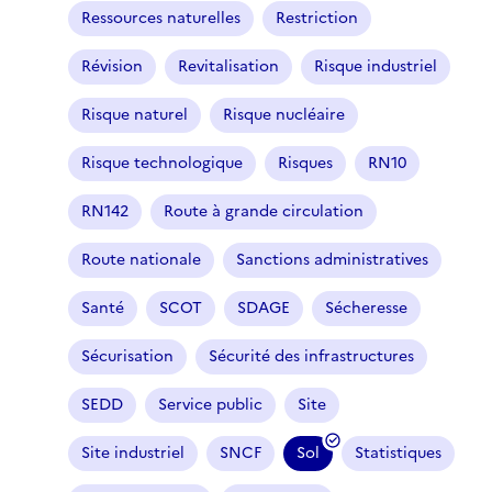
Ressources naturelles
Restriction
Révision
Revitalisation
Risque industriel
Risque naturel
Risque nucléaire
Risque technologique
Risques
RN10
RN142
Route à grande circulation
Route nationale
Sanctions administratives
Santé
SCOT
SDAGE
Sécheresse
Sécurisation
Sécurité des infrastructures
SEDD
Service public
Site
Site industriel
SNCF
Sol
Statistiques
(
f