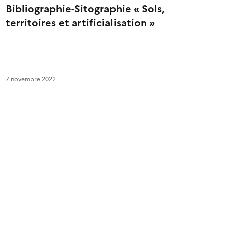
e
Bibliographie-Sitographie « Sols,
s
territoires et artificialisation »
a
r
t
i
c
l
7 novembre 2022
e
s