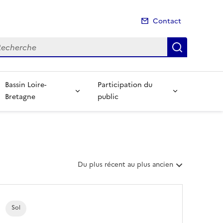
Contact
cherche
Recherch
Bassin Loire-
Participation du
Bretagne
public
T
Du plus récent au plus ancien
r
i
e
r
Sol
l