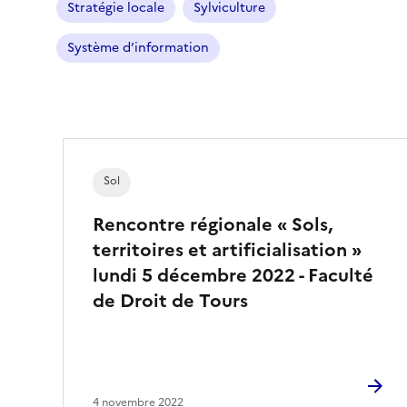
Stratégie locale
Sylviculture
i
l
Système d’information
t
r
e
s
é
l
Sol
e
c
Rencontre régionale « Sols,
t
territoires et artificialisation »
i
lundi 5 décembre 2022 - Faculté
o
de Droit de Tours
n
n
é
)
4 novembre 2022