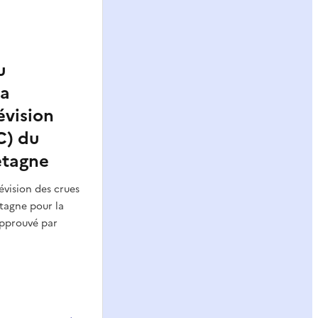
u
ma
évision
C) du
etagne
évision des crues
tagne pour la
approuvé par