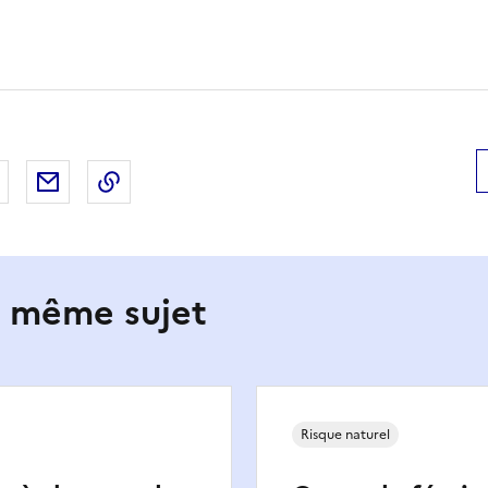
 Facebook
er sur X
Partager sur LinkedIn
Partager par email
Copier le lien de la page dans le presse-pap
e même sujet
Risque naturel