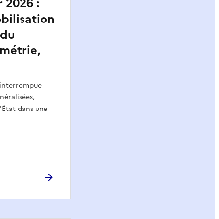
r 2026 :
bilisation
 du
métrie,
ininterrompue
néralisées,
l'État dans une