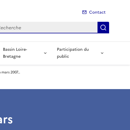
Contact
cherche
Recherch
Bassin Loire-
Participation du
Bretagne
public
n mars 2007…
ars