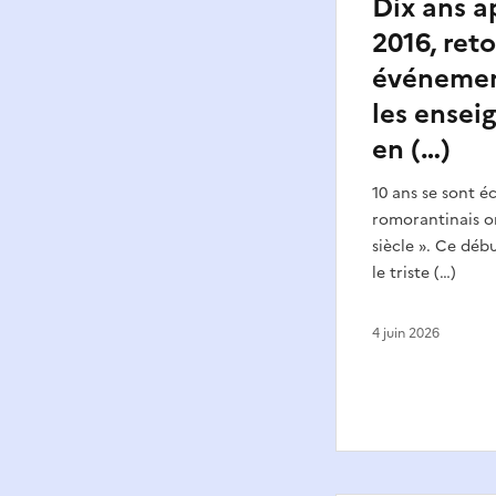
Dix ans a
2016, reto
événemen
les ensei
en (…)
10 ans se sont é
romorantinais on
siècle ». Ce débu
le triste (…)
4 juin 2026