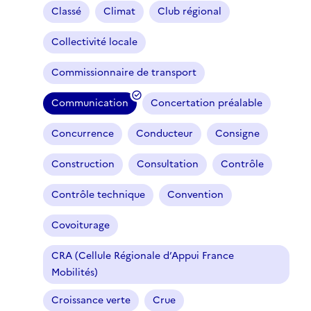
Classé
Climat
Club régional
Collectivité locale
Commissionnaire de transport
Communication
Concertation préalable
(
f
Concurrence
Conducteur
Consigne
i
l
Construction
Consultation
Contrôle
t
r
Contrôle technique
Convention
e
Covoiturage
s
é
CRA (Cellule Régionale d’Appui France
l
Mobilités)
e
c
Croissance verte
Crue
t