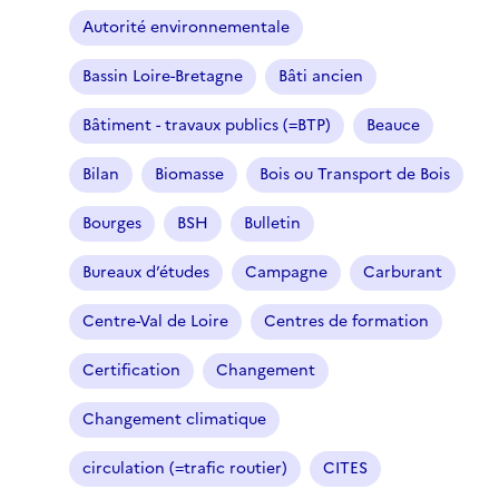
Autorité environnementale
Bassin Loire-Bretagne
Bâti ancien
Bâtiment - travaux publics (=BTP)
Beauce
Bilan
Biomasse
Bois ou Transport de Bois
Bourges
BSH
Bulletin
Bureaux d’études
Campagne
Carburant
Centre-Val de Loire
Centres de formation
Certification
Changement
Changement climatique
circulation (=trafic routier)
CITES