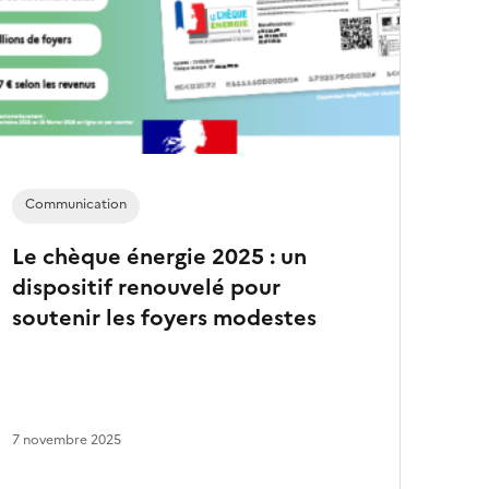
e
s
a
r
t
i
c
l
e
s
Communication
Le chèque énergie 2025 : un
dispositif renouvelé pour
soutenir les foyers modestes
7 novembre 2025