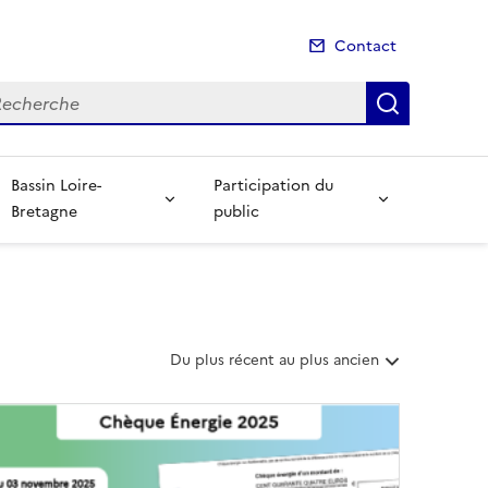
Contact
cherche
Recherch
Bassin Loire-
Participation du
Bretagne
public
T
Du plus récent au plus ancien
r
i
e
r
l