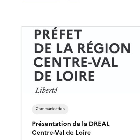
i
o
n
n
é
)
Communication
Présentation de la DREAL
Centre-Val de Loire