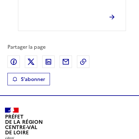
Partager la page
Partager sur Facebook
Partager sur X
Partager sur LinkedIn
Partager par email
Copier le lien de la 
S'abonner
PRÉFET
DE LA RÉGION
CENTRE-VAL
DE LOIRE