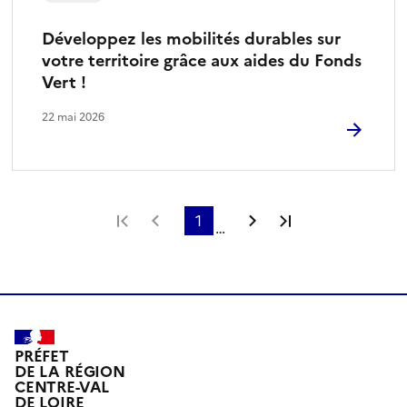
Développez les mobilités durables sur
votre territoire grâce aux aides du Fonds
Vert !
22 mai 2026
Première page
Page précédente
1
Page suivante
Dernière page
…
PRÉFET
DE LA RÉGION
CENTRE-VAL
DE LOIRE