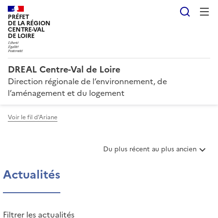
Reche
PRÉFET
DE LA RÉGION
CENTRE-VAL
DE LOIRE
DREAL Centre-Val de Loire
Direction régionale de l’environnement, de
l’aménagement et du logement
Voir le fil d'Ariane
T
Du plus récent au plus ancien
r
i
Actualités
e
r
l
e
Filtrer les actualités
s