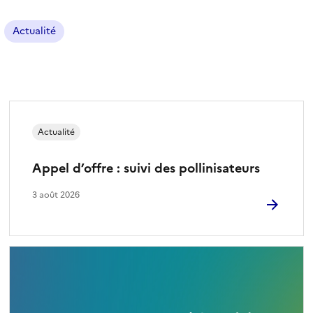
a
r
Actualité
t
i
c
l
e
s
Actualité
Appel d’offre : suivi des pollinisateurs
3 août 2026