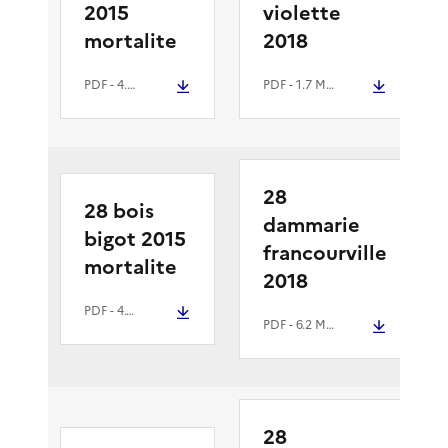
2015
violette
mortalite
2018
PDF
- 4.5 Mio
PDF
- 1.7 Mio
28
28 bois
dammarie
bigot 2015
francourville
mortalite
2018
PDF
- 4.1 Mio
PDF
- 6.2 Mio
28