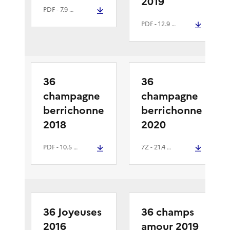
2019
PDF
- 7.9 Mio
PDF
- 12.9 Mio
36
36
champagne
champagne
berrichonne
berrichonne
2018
2020
PDF
- 10.5 Mio
7Z
- 21.4 Mio
36 Joyeuses
36 champs
2016
amour 2019