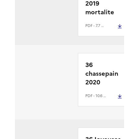
2019
mortalite
PDF
- 7.7 Mio
36
chassepain
2020
PDF
- 10.6 Mio