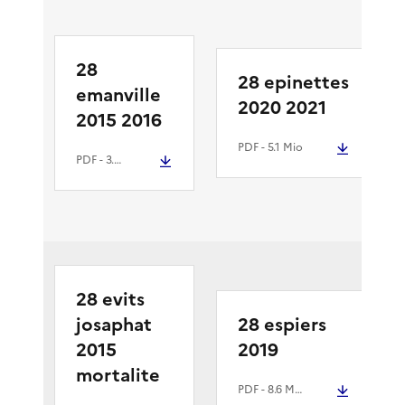
28
28 epinettes
emanville
2020 2021
2015 2016
PDF
- 5.1 Mio
PDF
- 3.8 Mio
28 evits
josaphat
28 espiers
2015
2019
mortalite
PDF
- 8.6 Mio