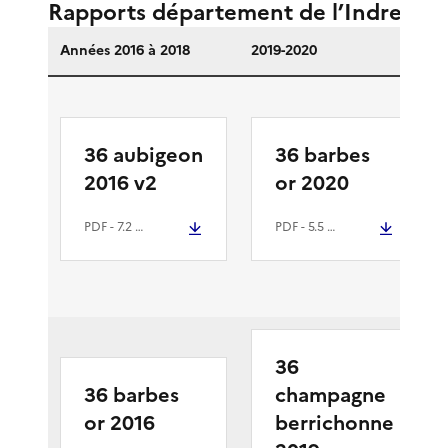
Rapports département de l’Indre (36
Années 2016 à 2018
2019-2020
36 aubigeon
36 barbes
2016 v2
or 2020
PDF
- 7.2 Mio
PDF
- 5.5 Mio
36
36 barbes
champagne
or 2016
berrichonne