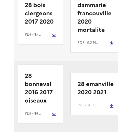
28 bois
dammarie
clergeons
francouville
2017 2020
2020
mortalite
PDF
- 17 Mio
PDF
- 6.2 Mio
28
bonneval
28 emanville
2016 2017
2020 2021
oiseaux
PDF
- 20.3 Mio
PDF
- 14.5 Mio