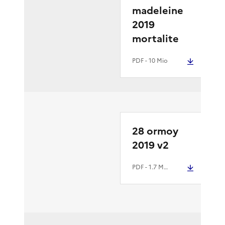
madeleine
2019
mortalite
PDF
- 10 Mio
28 ormoy
2019 v2
PDF
- 1.7 Mio