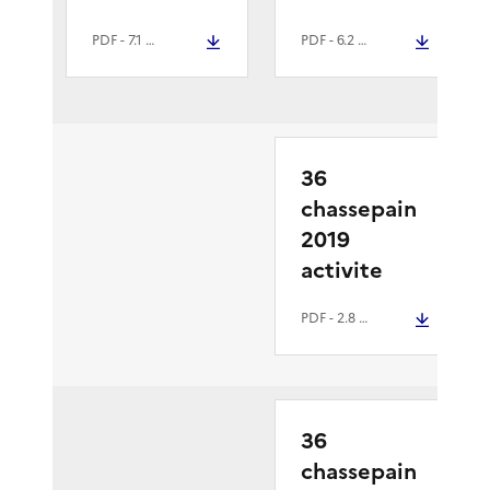
PDF
- 7.1 Mio
PDF
- 6.2 Mio
36
chassepain
2019
activite
PDF
- 2.8 Mio
36
chassepain